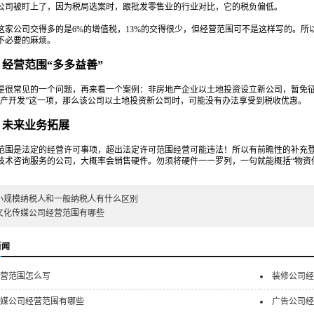
公司被盯上了，因为税局选案时，跟批发零售业的行业对比，它的税负偏低。
公司交得多的是6%的增值税，13%的交得很少，但经营范围可不是这样写的。所
不必要的麻烦。
营范围“多多益善”
常见的一个问题，再来看一个案例：非房地产企业以土地投资设立新公司，暂免征
地产开发”这一项，那么该公司以土地投资新公司时，可能没有办法享受到税收优惠。
未来业务拓展
是法定的经营许可事项，超出法定许可范围经营可能违法！所以有前瞻性的补充登
技术咨询服务的公司，大概率会销售硬件。勿须将硬件一一罗列，一句就能概括“物资
小规模纳税人和一般纳税人有什么区别
文化传媒公司经营范围有哪些
新闻
营范围怎么写
装修公司经
媒公司经营范围有哪些
广告公司经