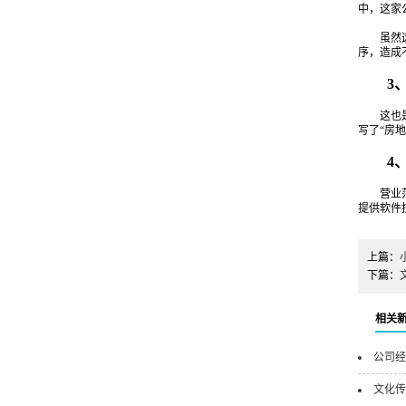
中，这家
虽然这家
序，造成
3、经
这也是很
写了“房
4、
营业范围
提供软件
上篇：
下篇：
相关
公司经
文化传