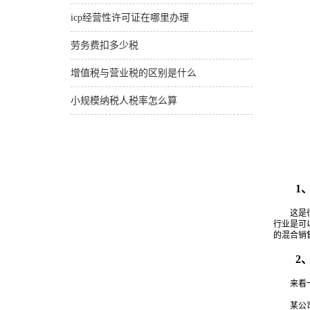
icp经营性许可证在哪里办理
劳务费扣多少税
增值税与营业税的区别是什么
小规模纳税人税率怎么算
1、
这是很常
行业是可
的混合销
2、
来看一
某公司拟