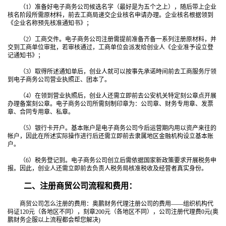
（1）准备好电子商务公司候选名字（最好是为五个之上），随后带上企业
核名阶段所需原材料，前去工商局递交企业核名申请办理。企业核名根据领到
《企业名称预先核准通知书》；
（2）工商交件。电子商务公司注册需提前准备齐备一系列注册原材料，并
交到工商单位审批，若审核通过，工商单位会派发给创业人《企业准予设立登
记通知书》；
（3）取得所述通知单后，创业人就可以按事先承诺時间前去工商服务厅领
到电子商务公司营业执照正、团本了。
（4）在领到营业执照后，创业人还需立即前去公安机关特定刻公章点开展
办理备案刻公章。电子商务公司所需刻制印章为：公司章、财务专用章、发票
章、合同专用章、私章。
（5）银行卡开户。基本账户是电子商务公司今后运营期内用以资产来往的
帐户，因此在所述实际操作进行后还需立即前去隶属地区金融机构设立基本账
户。
（6）税务登记到。电子商务公司创立后需依据国家新政策要求开展税务申
报。因此，创业人还需立即前去负责人税务局核准税收及经营者真实身份。
二、注册商贸公司流程和费用：
商贸公司怎么注册的费用：奥鹏财务代理注册公司的费用——组织机构代
码证120元（各地区不同），刻章200元（各地区不同），公司注册代理费0元(奥
鹏财务企服以上流程都会帮您解决)