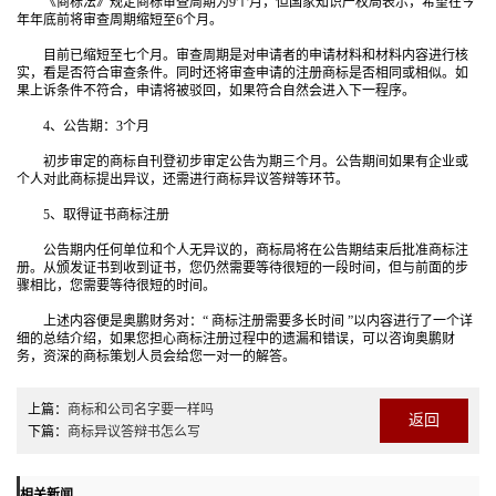
《商标法》规定商标审查周期为9个月，但国家知识产权局表示，希望在今
年年底前将审查周期缩短至6个月。
目前已缩短至七个月。审查周期是对申请者的申请材料和材料内容进行核
实，看是否符合审查条件。同时还将审查申请的注册商标是否相同或相似。如
果上诉条件不符合，申请将被驳回，如果符合自然会进入下一程序。
4、公告期：3个月
初步审定的商标自刊登初步审定公告为期三个月。公告期间如果有企业或
个人对此商标提出异议，还需进行商标异议答辩等环节。
5、取得证书商标注册
公告期内任何单位和个人无异议的，商标局将在公告期结束后批准商标注
册。从颁发证书到收到证书，您仍然需要等待很短的一段时间，但与前面的步
骤相比，您需要等待很短的时间。
上述内容便是奥鹏财务对：“ 商标注册需要多长时间 ”以内容进行了一个详
细的总结介绍，如果您担心商标注册过程中的遗漏和错误，可以咨询奥鹏财
务，资深的商标策划人员会给您一对一的解答。
上篇：
商标和公司名字要一样吗
返回
下篇：
商标异议答辩书怎么写
相关新闻