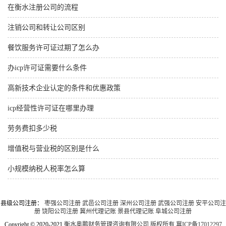
在衡水注册公司的流程
注销公司和转让公司区别
餐饮服务许可证过期了怎么办
办icp许可证需要什么条件
高新技术企业认定的条件和优惠政策
icp经营性许可证在哪里办理
劳务费扣多少税
增值税与营业税的区别是什么
小规模纳税人税率怎么算
县级公司注册：
枣强公司注册
武邑公司注册
深州公司注册
武强公司注册
安平公司注
册
饶阳公司注册
冀州代理记账
景县代理记账
阜城公司注册
Copyright © 2020-2021
衡水奥鹏财务管理咨询有限公司 版权所有
冀ICP备17012297