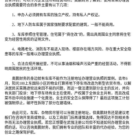
合条件的，可以作为企业住所和经营场所。奥鹏财务了解到，使用车库办理营
业执照需要符合的条件主要有以下几项：
1、申办人必须拥有车库的独立产权，持有私人产权证。
2、地下人防车库属于国家强制要求配套的建筑，一般不能商用。
3、车库参照住宅管理，住宅属于“商住改”的，需出具周围业主同意将住宅
变为经营性用房的证明文件。
4、电路老化、消防车不易进入现场、楼层存在塌方风险、存在重大安全隐
患等的车库一般难以办理营业执照。
5、合法合规开展经营，不可从事油烟和噪声污染严重的经营活动，不得影
响周围居民的生活环境。
奥鹏财务的身边就有车库不能作为注册地址办理营业执照的案例。去年6
月，阳光100上东国际小区的物业打算将地下停车场改造为新型农贸市场，以解
决居民买菜路途较远来回不易的问题，而这一做法遭到部分业主的反对，并向
有关部门投诉：地下停车场有业主在使用，产权属于全体业主共有，而且改成
菜市后中间会施建一个化粪池，业主的安全怎么保障得了？最后这项施工计划
被强制停止，破坏性拆除了部分在建墙体。
由此可见，车库、杂物房尽管可以当做注册地址，但奥鹏财务还是建议老
板们在咨询开发商或物业，以及工商部门后再谨慎选择，免得因达不到相关条
件而无法办理营业执照。若您正想要在武强注册公司但不知道如何办理营业执
照的话，可以咨询奥鹏财务，我们拥有专业的团队和丰富的代办经验，为您的
创业之路保驾护航。