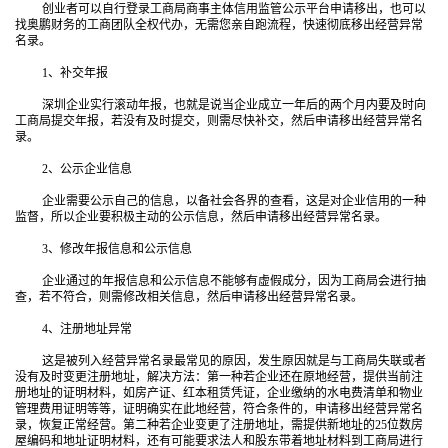
创业者可以自行登录工商局商事主体信用监管公示平台申请移出，也可以
找奥鹏财务的工商团队全权代办，无需您亲自跑流程，快速彻底移出经营异常
名录。
1、补交年报
深圳企业实行滚动年报，也就是说当企业成立一年后的两个月内要及时向
工商局提交年报，若没有及时提交，则需尽快补交，然后申请移出经营异常名
录。
2、公示企业信息
企业需要公示自己的信息，以备社会各界的查看，这是对企业信用的一种
监督，所以企业要积极主动的公示信息，然后申请移出经营异常名录。
3、修改年报信息和公示信息
企业通过的年报信息和公示信息不能够有虚假成分，因为工商局会进行抽
查，若不符合，则需修改相关信息，然后申请移出经营异常名录。
4、注册地址异常
这是被列入经营异常名录最常见的原因，发生原因就是与工商局失联或者
没有及时变更注册地址，解决方法：第一种若企业还在原地经营，提供当前注
册地址的证明材料，如房产证、红本租赁凭证，企业缴纳的水电费清单和物业
管理费用证明等等，证明确实在此地经营，符合条件的，申请移出经营异常名
录，恢复正常经营。第二种若企业变更了注册地址，需提供新地址的25位数房
屋编码和地址证明材料，还有可能要求法人和股东带着地址材料到工商局进行