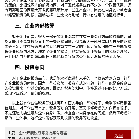
营，对于企业也是许多的帮助，在我国不同的的确都对不同的行业有一些优惠
政策的，比如说深圳的前海地区，对于现代服务业有不少的一个政策优惠，还
有西部地区的西部大开发优惠政策针对一些生产企业，因此在自身创业或者企
业经营投资的时候，能够选择一些比较有地域、行业有优惠的地区或行业。
三、企业内部核算
对于企业而言，很大一部分的企业都是存在有一些会计方面的缺陷的，虽
然可能并不是常规意义上的一些财税问题，但是很大一部分是因为自身的财税
素养不足，往往导致自身的财税核算存在一定的问题，导致可能在一些能够降
低企业税负的地方，增加了企业的税负，也就导致企业整体上的税负会增多，
并且因为自身的知识局限性可能也就会导致这类问题，总体的税负太多。
四、投资意向
对于企业的投资而言，也是能够考虑进行入手的一个税务筹划方面，往往
在企业投资的时候，因为一些投资额、投资方式的问题，往往可能是会给企业
的投资带来一些过高的税负，因此在税务筹划中，能够通过不同的处理方式，
帮助企业减少一部分的税负。
以上就是企业做税务筹划从哪几方面入手的一些介绍了，希望能够帮到各
位朋友，对于企业而言是，税务筹划的开展，其实能够考虑的方向还是很多，
不过还是需要注意从企业自身出发，检查企业自身存在的问题，然后再考虑外
部的一些入手，这样企业能够获取到长期的税务筹划收益。
上篇：
企业开展税务筹划方案有哪些
返回