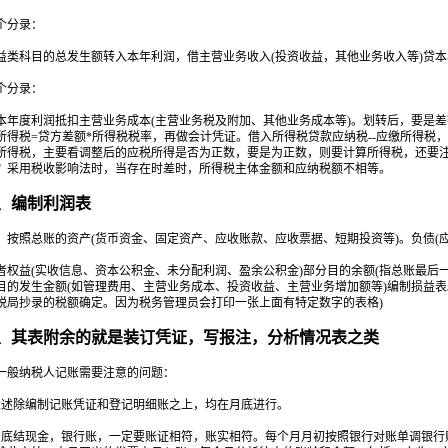
分录：
科目的总发生额转入本年利润，借主营业务收入(投资收益，其他业务收入等)贷本
分录：
度利润抵扣主营业务成本(主营业务税及附加、其他业务成本等)。划转后，要是差
所得税=贷方差额*所得税税率，再做会计凭证。借入所得税贷款应纳税--应缴所得税
所得税，主要看调整后的应税所得是否为正数，要是为正数，则要计算所得税，还要
？采用税收影响法时，当存在时差时，所得税主体金额和应纳税额不相等。
编制利润表
照总账的资产(货币资金、固定资产、应收账款、应收票据、短期投资等)。负债(应
益(实收信息、资本公积金、未分配利润、盈余公积金)部分目的余额(指总账最后一
目的发生金额(如管理费用、主营业务成本、投资收益、主营业务增加额等)编制损益表
税局抄录的税额确定。因为税务管理员会打印一张上面有特定数字的表格)
表附余的就是装订凭证，写报注，分析情况表之类
般纳税人记账需要注意的问题：
除编制记账凭证和登记明细账之上，均在月底进行。
结现金，银行账，一定要账证相符，账实相符。每个月月初按照银行对账单调银行