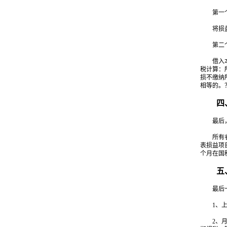
第一个
将损益类
第二个
借入本年
税计算：
损不缴纳
相等的。
四、
最后，按
所有者权
表损益项
个月在国
五、其
最后一
1、上述
2、月底