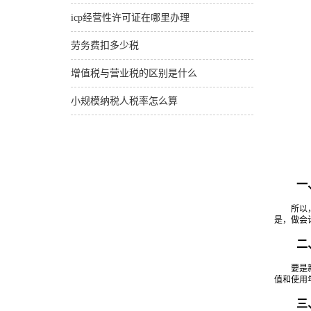
icp经营性许可证在哪里办理
劳务费扣多少税
增值税与营业税的区别是什么
小规模纳税人税率怎么算
一、
所以，一
是，做会
二、月
要是新公
值和使用
三、