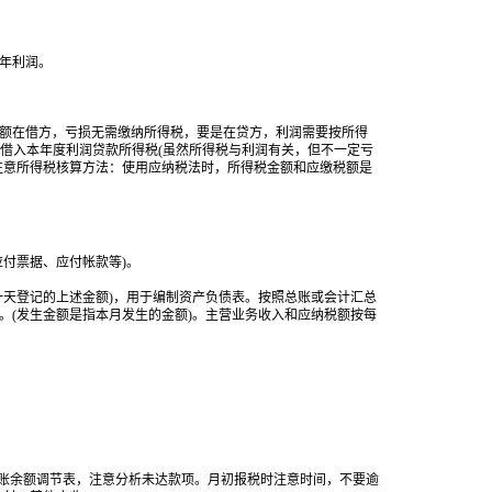
年利润。
额在借方，亏损无需缴纳所得税，要是在贷方，利润需要按所得
，借入本年度利润贷款所得税(虽然所得税与利润有关，但不一定亏
注意所得税核算方法：使用应纳税法时，所得税金额和应缴税额是
付票据、应付帐款等)。
天登记的上述金额)，用于编制资产负债表。按照总账或会计汇总
。(发生金额是指本月发生的金额)。主营业务收入和应纳税额按每
账余额调节表，注意分析未达款项。月初报税时注意时间，不要逾