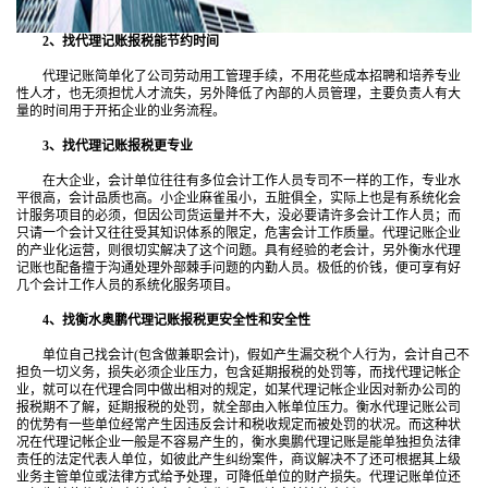
2、找代理记账报税能节约时间
代理记账简单化了公司劳动用工管理手续，不用花些成本招聘和培养专业
性人才，也无须担忧人才流失，另外降低了內部的人员管理，主要负责人有大
量的时间用于开拓企业的业务流程。
3、找代理记账报税更专业
在大企业，会计单位往往有多位会计工作人员专司不一样的工作，专业水
平很高，会计品质也高。小企业麻雀虽小，五脏俱全，实际上也是有系统化会
计服务项目的必须，但因公司货运量并不大，没必要请许多会计工作人员；而
只请一个会计又往往受其知识体系的限定，危害会计工作质量。代理记账企业
的产业化运营，则很切实解决了这个问题。具有经验的老会计，另外衡水代理
记账也配备擅于沟通处理外部棘手问题的内勤人员。极低的价钱，便可享有好
几个会计工作人员的系统化服务项目。
4、找衡水奥鹏代理记账报税更安全性和安全性
单位自己找会计(包含做兼职会计)，假如产生漏交税个人行为，会计自己不
担负一切义务，损失必须企业压力，包含延期报税的处罚等，而找代理记帐企
业，就可以在代理合同中做出相对的规定，如某代理记帐企业因对新办公司的
报税期不了解，延期报税的处罚，就全部由入帐单位压力。衡水代理记账公司
的优势有一些单位经常产生因违反会计和税收规定而被处罚的状况。而这种状
况在代理记帐企业一般是不容易产生的，衡水奥鹏代理记账是能单独担负法律
责任的法定代表人单位，如彼此产生纠纷案件，商议解决不了还可根据其上级
业务主管单位或法律方式给予处理，可降低单位的财产损失。代理记账单位还