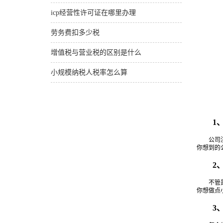
icp经营性许可证在哪里办理
劳务费扣多少税
增值税与营业税的区别是什么
小规模纳税人税率怎么算
1、
公司注册
你想到的
2、
不管是注
你想做点
3、