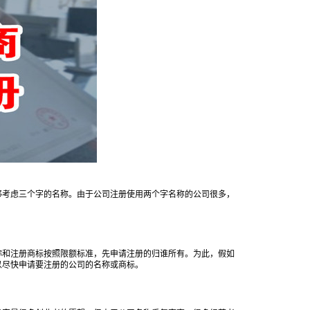
考虑三个字的名称。由于公司注册使用两个字名称的公司很多，
。
和注册商标按照限额标准，先申请注册的归谁所有。为此，假如
以尽快申请要注册的公司的名称或商标。