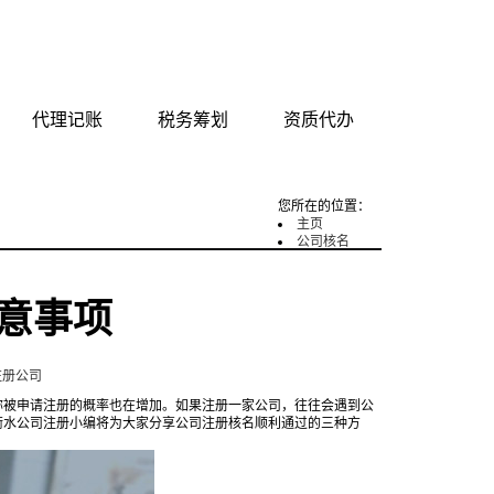
tag地图
网站地图
代理记账
税务筹划
资质代办
您所在的位置：
主页
公司核名
意事项
注册公司
被申请注册的概率也在增加。如果注册一家公司，往往会遇到公
衡水公司注册小编将为大家分享公司注册核名顺利通过的三种方