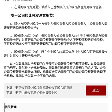
3、在得到银行变更通知单后去往基本账户开户银行办理变更银行信息。
安平公司转让股权注意细节：
1、转让方和受让股权一方分别为缴税义务人和扣缴义务人，扣缴义务人需
要履行代扣代缴税款义务；
2、股份转让成功之前，缴税义务人或扣缴义务人应先到主管税务局办理缴
税扣缴申报；并将开具的公司股权转让所得缴纳个人所得税完税凭证或免税、
不征税证明递交至工商行政管理部门办理股权变更登记手续；
3、股份转让成功之前，所在企业股东应填写信息《个人股东变更情况报告
表》并提交主管税务局申报。
以上就是奥鹏财务整理的关于安平公司转让股权的程序流程，以及需要注
意的细节，虽然看上去比较简单，但是我们也要注意这些相关的这方面，避免
公司股权转让出现什么问题，也建议大家选择专门的公司公司股权转让代理服
务机构，奥鹏财务就是一个不错的选择。
上篇：
安平公司转让股权必须其他公司股东同意吗
返回
下篇：
安平注册公司后如何申报营业税
相关新闻