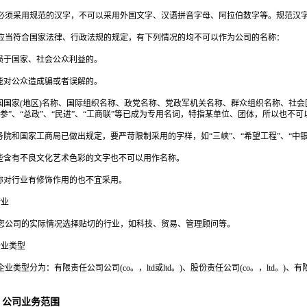
采用规范的汉字，不可以采用外国文字、汉语拼音字母、阿拉伯数字等。规范汉字
符合国家法律、行政法规的规定，有下列情况的均不可以作为公司的名称：
于国家、社会公众利益的。
对公众造成骗或者误解的。
国家(地区)名称、国际组织名称、政党名称、党政军机关名称、群众组织名称、社会
总参”、“总政”、“民进”、“工商联”等已成为专用名词，特指某单位、团体，所以也不
院和国家工商局已做出规定，要严苛限制采用的字样，如“三峡”、“希望工程”、“中银
含有不良文化艺术色彩的文字也不可以用作名称。
对行业有修饰作用的也不宜采用。
业
司的实际情况选择贴切的行业，如科技、贸易、管理顾问等。
业类型
型分为：有限责任公司公司(co。，ltd或ltd。)、股份责任公司(co。，ltd。
司业务范围