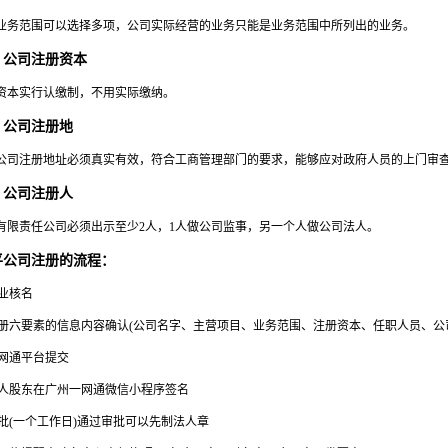
范围可以选择多项，公司实际经营的业务只能是业务范围中所列出的业务。
司注册资本
本实行认缴制，不用实际缴纳。
公司注册地
注册地址必须真实有效，符合工商管理部门的要求，能够应对政府人员的上门审
公司注册人
责任公司必须出示至少2人，1人做公司监事，另一个人做公司法人。
司注册的流程：
业核名
册六要素的信息内容确认(公司名字、主营项目、业务范围、注册资本、任职人员、公
网通平台提交
人股东在广州一网通微信小程序签名
批(一个工作日)通过审批可以先制法人章