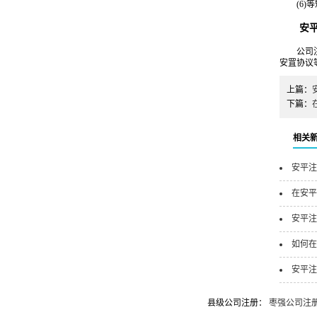
(6)等
安平公
公司注册
安罝协议
上篇：
下篇：
相关
安平注
在安平
安平注
如何在
安平注
县级公司注册：
枣强公司注