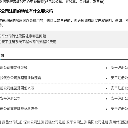
短信提醒去政务中心申领执照(已包含公章、财务章、合同章、发票章)
司注册的地址有什么要求吗
地址的房屋可以是租用的，也可以是自己的，但必须拥有房屋产权证明，例如：不
等。
安平公司转让需要注意哪些问题
在安平注册系统工程公司的流程和费用
新闻
册公司需要多少钱
安平注册公
找代办公司办理营业执照需
安平注册公
册公司经营范围怎么写
安平注册公
安平注册公司
安平注册公
册公司需要哪些材料准备
安平注册公
册
武邑公司注册
深州公司注册
武强公司注册
安平公司注册
饶阳公司注册
冀州代理记