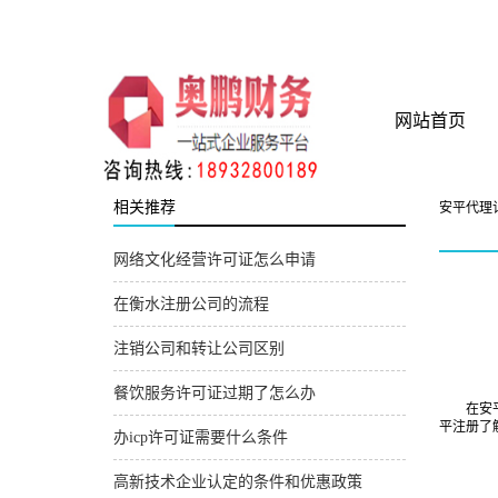
衡水奥鹏财务管理咨询
网站首页
相关推荐
安平代理
网络文化经营许可证怎么申请
在衡水注册公司的流程
注销公司和转让公司区别
餐饮服务许可证过期了怎么办
在安平公
平注册了
办icp许可证需要什么条件
高新技术企业认定的条件和优惠政策