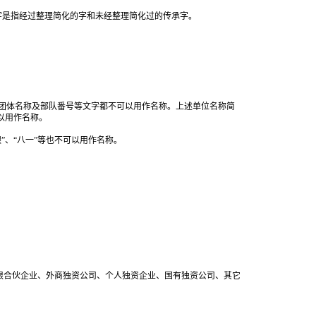
是指经过整理简化的字和未经整理简化过的传承字。
团体名称及部队番号等文字都不可以用作名称。上述单位名称简
可以用作名称。
”、“八一”等也不可以用作名称。
)、有限合伙企业、外商独资公司、个人独资企业、国有独资公司、其它